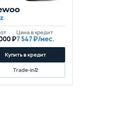
ewoo
z
 от
Цена в кредит
000 ₽
7 547 ₽/мес.
Купить в кредит
Trade-in