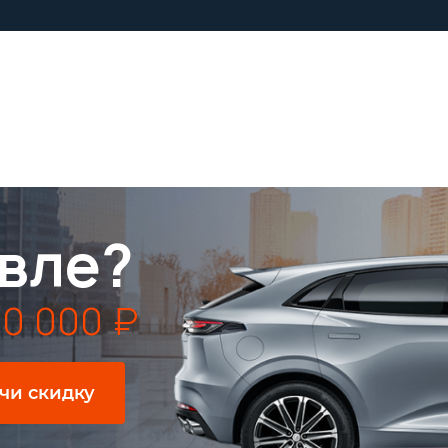
вле?
0 000 ₽
чи скидку