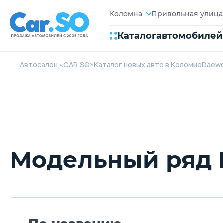
Привольная улица, 
Коломна
Каталог
автомобилей
Автосалон «CAR.SO»
Каталог новых авто в Коломне
Daew
Модельный ряд