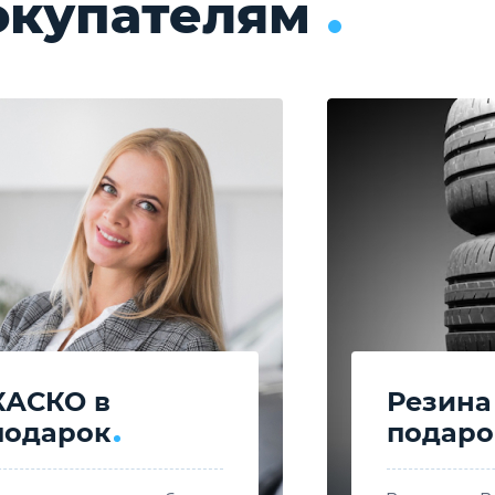
окупателям
КАСКО в
Резина
подарок
подаро