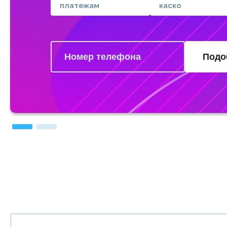
платежам
каско
Подо