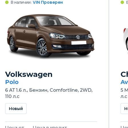
В наличии:
VIN Проверен
Volkswagen
C
Polo
Av
6 AT 1.6 л., Бензин, Comfortline, 2WD,
5 M
110 л.с
л.с
Новый
Н
Цена от
Цена в кредит
Це