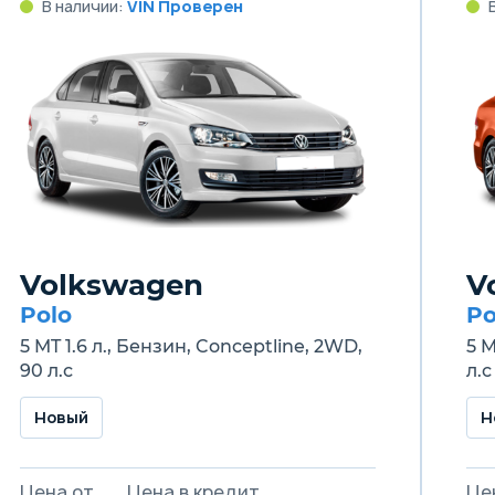
В наличии:
VIN Проверен
Volkswagen
V
Polo
Po
5 MT 1.6 л., Бензин, Conceptline, 2WD,
5 M
90 л.с
л.с
Новый
Н
Цена от
Цена в кредит
Це