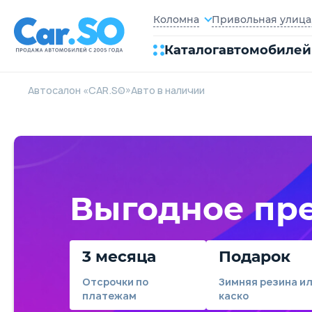
Привольная улица, 
Коломна
Каталог
автомобилей
Автосалон «CAR.SO»
Авто в наличии
Выгодное пр
3 месяца
Подарок
Отсрочки по
Зимняя резина и
платежам
каско