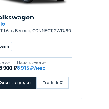
olkswagen
lo
MT 1.6 л., Бензин, CONNECT, 2WD, 90
овый
на от
Цена в кредит
8 900 ₽
8 915 ₽/мес.
Купить в кредит
Trade-in