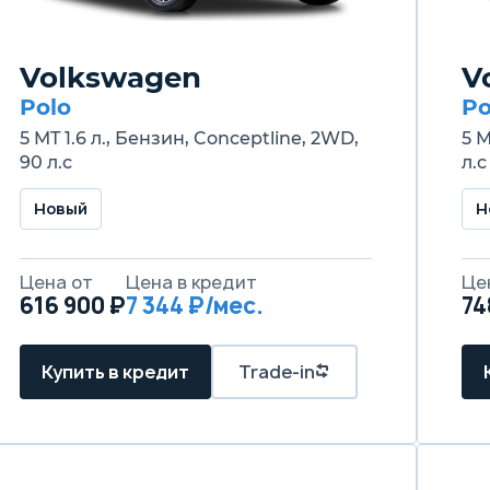
Volkswagen
V
Polo
Po
5 MT 1.6 л., Бензин, Conceptline, 2WD,
5 
90 л.с
л.с
Новый
Н
Цена от
Цена в кредит
Це
616 900 ₽
7 344 ₽/мес.
74
Купить в кредит
Trade-in